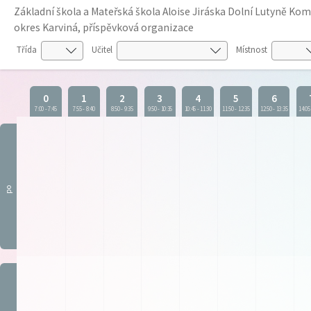
Základní škola a Mateřská škola Aloise Jiráska Dolní Lutyně K
okres Karviná, příspěvková organizace
Třída
Učitel
Místnost
0
1
2
3
4
5
6
7:00
-
7:45
7:55
-
8:40
8:50
-
9:35
9:50
-
10:35
10:45
-
11:30
11:50
-
12:35
12:50
-
13:35
14:05
po