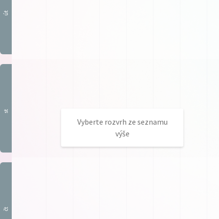
út
st
Vyberte rozvrh ze seznamu
výše
čt