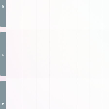
út
st
čt