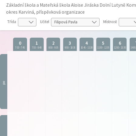
Základní škola a Mateřská škola Aloise Jiráska Dolní Lutyně K
okres Karviná, příspěvková organizace
Třída
Učitel
Místnost
0
1
2
3
4
5
6
7:00
-
7:45
7:55
-
8:40
8:50
-
9:35
9:50
-
10:35
10:45
-
11:30
11:50
-
12:35
12:50
-
13:35
14:05
po