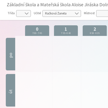
Základní škola a Mateřská škola Aloise Jiráska D
Třída
Učitel
Místnost
0
1
2
7:00
-
7:45
7:55
-
8:40
8:50
-
9:35
po
út