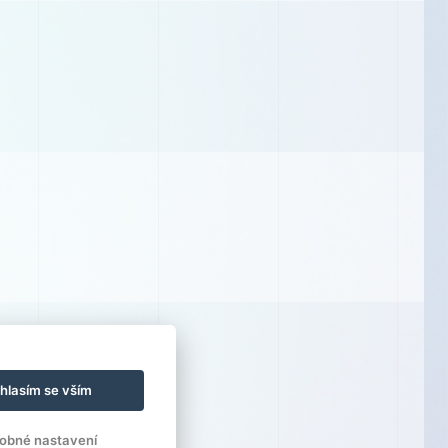
hlasím se vším
obné nastavení