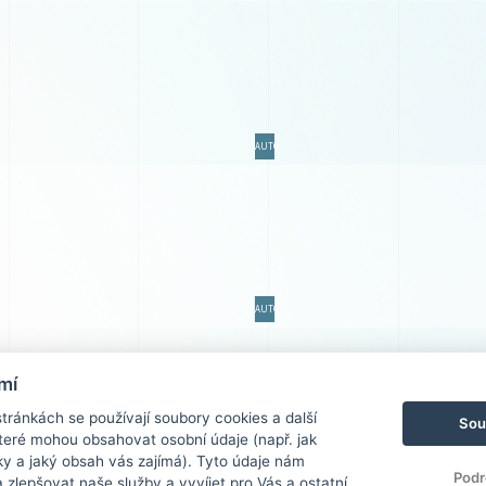
AUTO
AUTO
mí
ránkách se používají soubory cookies a další
Sou
 které mohou obsahovat osobní údaje (např. jak
ky a jaký obsah vás zajímá). Tyto údaje nám
AUTO
JÍD
Podr
zlepšovat naše služby a vyvíjet pro Vás a ostatní