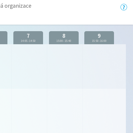
vá organizace
7
8
9
5
14:05
-
14:50
15:00
-
15:40
15:50
-
16:00