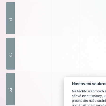
st
čt
Nastavení soukro
pá
Na těchto webových st
síťové identifikátory,
procházíte naše strán
pomáhají provozovat a 