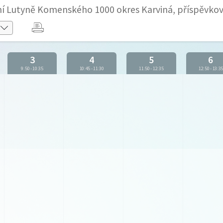
olní Lutyně Komenského 1000 okres Karviná, příspěvko
3
4
5
6
9:50
-
10:35
10:45
-
11:30
11:50
-
12:35
12:50
-
13:3