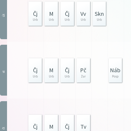
Čj
M
Čj
Vv
Skn
út
Urb
Urb
Urb
Urb
Urb
Čj
M
Čj
Pč
Náb
st
Urb
Urb
Urb
Žur
Posp
Čj
M
Čj
Tv
čt