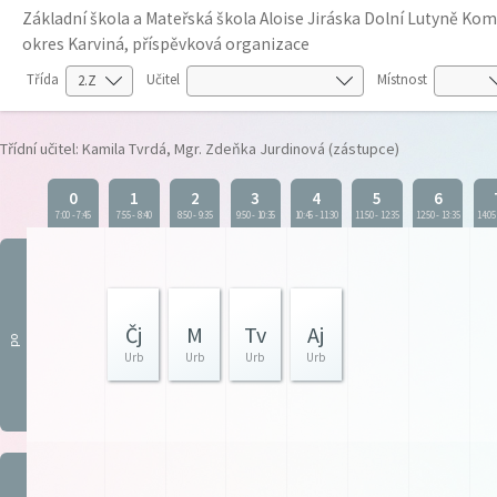
Základní škola a Mateřská škola Aloise Jiráska Dolní Lutyně K
okres Karviná, příspěvková organizace
Třída
Učitel
Místnost
Třídní učitel: Kamila Tvrdá, Mgr. Zdeňka Jurdinová (zástupce)
0
1
2
3
4
5
6
7:00
-
7:45
7:55
-
8:40
8:50
-
9:35
9:50
-
10:35
10:45
-
11:30
11:50
-
12:35
12:50
-
13:35
14:05
Čj
M
Tv
Aj
po
Urb
Urb
Urb
Urb