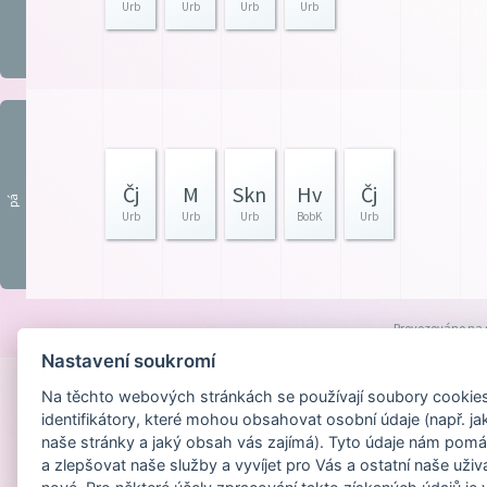
Urb
Urb
Urb
Urb
Čj
M
Skn
Hv
Čj
pá
Urb
Urb
Urb
BobK
Urb
Provozováno na
Nastavení soukromí
Na těchto webových stránkách se používají soubory cookies 
identifikátory, které mohou obsahovat osobní údaje (např. ja
naše stránky a jaký obsah vás zajímá). Tyto údaje nám pomá
a zlepšovat naše služby a vyvíjet pro Vás a ostatní naše uživ