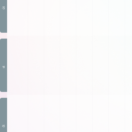
út
st
čt