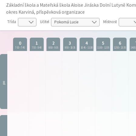
Základní škola a Mateřská škola Aloise Jiráska Dolní Lutyně K
okres Karviná, příspěvková organizace
Třída
Učitel
Místnost
0
1
2
3
4
5
6
7:00
-
7:45
7:55
-
8:40
8:50
-
9:35
9:50
-
10:35
10:45
-
11:30
11:50
-
12:35
12:50
-
13:35
14:05
po