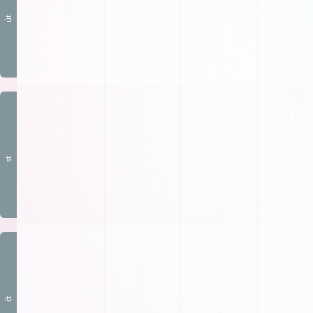
út
st
čt