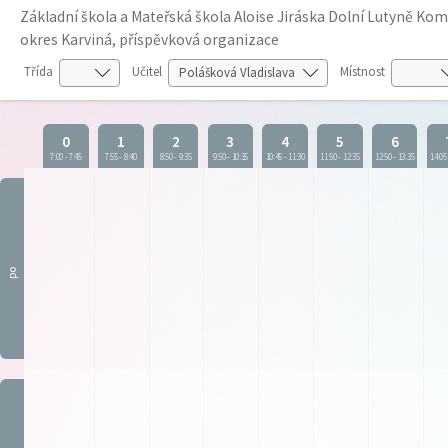
Základní škola a Mateřská škola Aloise Jiráska Dolní Lutyně K
okres Karviná, příspěvková organizace
Třída
Učitel
Místnost
0
1
2
3
4
5
6
7:00
-
7:45
7:55
-
8:40
8:50
-
9:35
9:50
-
10:35
10:45
-
11:30
11:50
-
12:35
12:50
-
13:35
14:05
po