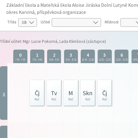
Základní škola a Mateřská škola Aloise Jiráska Dolní Lutyně K
okres Karviná, příspěvková organizace
Třída
Učitel
Místnost
Třídní učitel: Mgr. Lucie Pokorná, Lada Klimšová (zástupce)
0
1
2
3
4
5
6
7:00
-
7:45
7:55
-
8:40
8:50
-
9:35
9:50
-
10:35
10:45
-
11:30
11:50
-
12:35
12:50
-
13:35
14:05
Čj
Tv
M
Skn
Čj
po
Koč
Koč
Koč
Koč
Koč