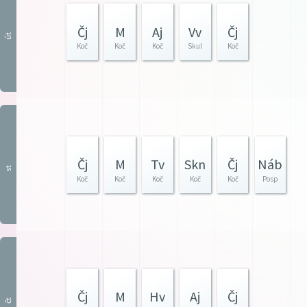
Čj
M
Aj
Vv
Čj
út
Koč
Koč
Koč
Skul
Koč
Čj
M
Tv
Skn
Čj
Náb
st
Koč
Koč
Koč
Koč
Koč
Posp
Čj
M
Hv
Aj
Čj
čt