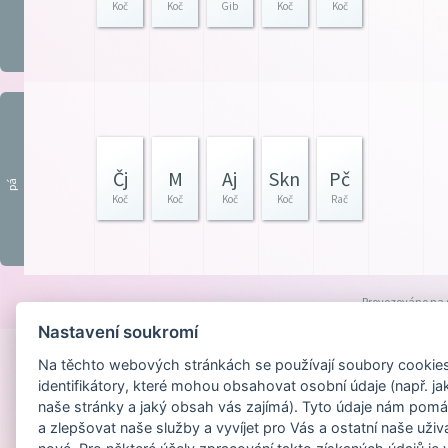
Koč
Koč
Gib
Koč
Koč
Čj
M
Aj
Skn
Pč
pá
Koč
Koč
Koč
Koč
Rač
Provozováno na
Nastavení soukromí
Na těchto webových stránkách se používají soubory cookies 
identifikátory, které mohou obsahovat osobní údaje (např. ja
naše stránky a jaký obsah vás zajímá). Tyto údaje nám pomá
a zlepšovat naše služby a vyvíjet pro Vás a ostatní naše uživ