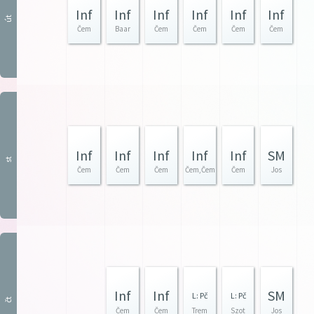
Inf
Inf
Inf
Inf
Inf
Inf
út
Čem
Baar
Čem
Čem
Čem
Čem
Inf
Inf
Inf
Inf
Inf
SM
st
Čem
Čem
Čem
Čem,Čem
Čem
Jos
Inf
Inf
SM
L: Pč
L: Pč
čt
Čem
Čem
Trem
Szot
Jos