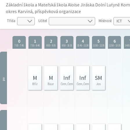
Základní škola a Mateřská škola Aloise Jiráska Dolní Lutyně K
okres Karviná, příspěvková organizace
Třída
Učitel
Místnost
0
1
2
3
4
5
6
7:00
-
7:45
7:55
-
8:40
8:50
-
9:35
9:50
-
10:35
10:45
-
11:30
11:50
-
12:35
12:50
-
13:35
14:05
M
M
Inf
Inf
SM
po
Bříz
Baar
Čem,Čem
Čem,Čem
Jos