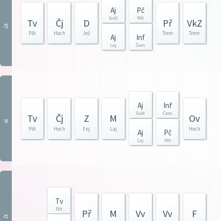
Aj
Pč
Svět
Pět
Tv
Čj
D
Př
VkZ
út
Pět
Hoch
Jež
Trem
Trem
Aj
Inf
Laj
Čem
Aj
Inf
Svět
Čem
Tv
Čj
Z
M
Ov
st
Pět
Hoch
Fej
Laj
Hoch
Aj
Pč
Laj
Pět
Tv
Pět
Př
M
Vv
Vv
F
čt