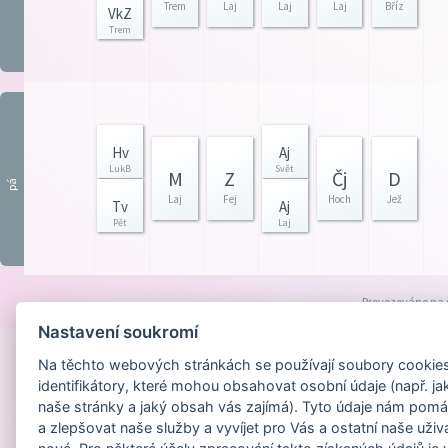
Trem
Laj
Laj
Laj
Bříz
VkZ
Trem
Hv
Aj
LukB
Svět
M
Z
Čj
D
pá
Laj
Fej
Hoch
Jež
Tv
Aj
Pět
Laj
Provozováno na
Nastavení soukromí
Na těchto webových stránkách se používají soubory cookies 
identifikátory, které mohou obsahovat osobní údaje (např. ja
naše stránky a jaký obsah vás zajímá). Tyto údaje nám pomá
a zlepšovat naše služby a vyvíjet pro Vás a ostatní naše uživ