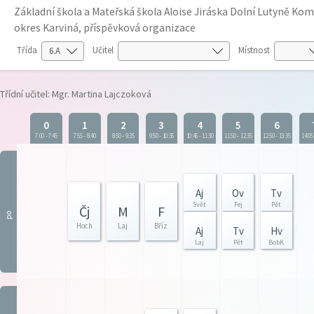
Základní škola a Mateřská škola Aloise Jiráska Dolní Lutyně K
okres Karviná, příspěvková organizace
Třída
Učitel
Místnost
Třídní učitel: Mgr. Martina Lajczoková
0
1
2
3
4
5
6
7:00
-
7:45
7:55
-
8:40
8:50
-
9:35
9:50
-
10:35
10:45
-
11:30
11:50
-
12:35
12:50
-
13:35
14:05
Aj
Ov
Tv
Svět
Fej
Pět
Čj
M
F
po
Hoch
Laj
Bříz
Aj
Tv
Hv
Laj
Pět
BobK