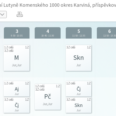
olní Lutyně Komenského 1000 okres Karviná, příspěvko
3
4
5
6
9:50
-
10:35
10:45
-
11:30
11:50
-
12:35
12:50
-
13:3
1.Z celá
1.Z
3.Z celá
1.Z
3.Z celá
M
Skn
Jur,Jur
Jur
1.Z celá
1.Z
1.Z celá
1.Z
1.Z celá
1.Z
Aj
Čj
3.Z celá
Jur
Jur
Pč
3.Z celá
1.Z
3.Z celá
1.Z
Čj
Skn
Jur,Jur
Jur
Jur