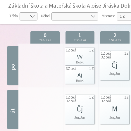
Základní škola a Mateřská škola Aloise Jiráska D
Třída
Učitel
Místnost
0
1
2
7:00
-
7:45
7:55
-
8:40
8:50
-
9:35
1.Z celá
1.Z
1.Z celá
1.Z
Vv
3.Z celá
BobK
Čj
po
3.Z celá
1.Z
Aj
Jur,Jur
BobK
1.Z celá
1.Z
1.Z celá
1.Z
3.Z celá
3.Z celá
Čj
M
út
Jur,Jur
Jur,Jur