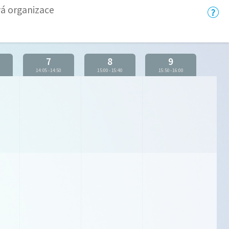
vá organizace
7
8
9
5
14:05
-
14:50
15:00
-
15:40
15:50
-
16:00