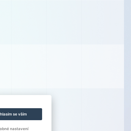
hlasím se vším
obné nastavení