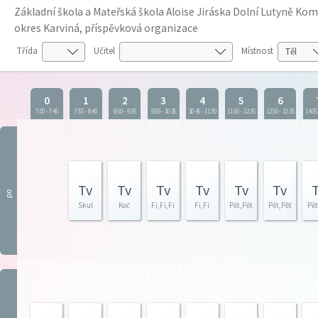
Základní škola a Mateřská škola Aloise Jiráska Dolní Lutyně K
okres Karviná, příspěvková organizace
Třída
Učitel
Místnost
0
1
2
3
4
5
6
7:00
-
7:45
7:55
-
8:40
8:50
-
9:35
9:50
-
10:35
10:45
-
11:30
11:50
-
12:35
12:50
-
13:35
14:05
Tv
Tv
Tv
Tv
Tv
Tv
po
Skul
Koč
Fi,Fi,Fi
Fi,Fi
Pět,Pět
Pět,Pět
Pět