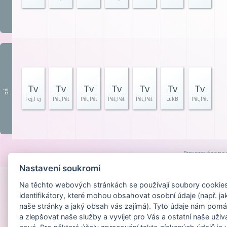
Tv
Tv
Tv
Tv
Tv
Tv
Tv
pá
Fej,Fej
Pět,Pět
Pět,Pět
Pět,Pět
Pět,Pět
LukB
Pět,Pět
Provozováno na
Nastavení soukromí
Na těchto webových stránkách se používají soubory cookies 
identifikátory, které mohou obsahovat osobní údaje (např. ja
naše stránky a jaký obsah vás zajímá). Tyto údaje nám pomá
a zlepšovat naše služby a vyvíjet pro Vás a ostatní naše uživ