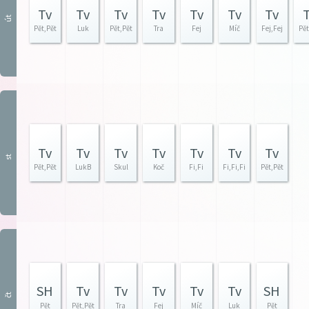
Tv
Tv
Tv
Tv
Tv
Tv
Tv
út
Pět,Pět
Luk
Pět,Pět
Tra
Fej
Míč
Fej,Fej
Pět
Tv
Tv
Tv
Tv
Tv
Tv
Tv
st
Pět,Pět
LukB
Skul
Koč
Fi,Fi
Fi,Fi,Fi
Pět,Pět
SH
Tv
Tv
Tv
Tv
Tv
SH
čt
Pět
Pět,Pět
Tra
Fej
Míč
Luk
Pět