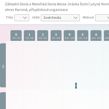
Základní škola a Mateřská škola Aloise Jiráska Dolní Lutyně K
okres Karviná, příspěvková organizace
Třída
Učitel
Místnost
0
1
2
3
4
5
6
7:00
-
7:45
7:55
-
8:40
8:50
-
9:35
9:50
-
10:35
10:45
-
11:30
11:50
-
12:35
12:50
-
13:35
14:05
po
JídZ