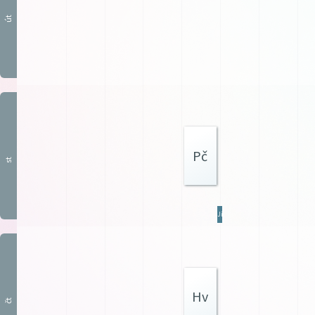
út
Pč
st
JídZ
Hv
čt