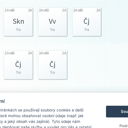
2.A celá
2.A
2.A celá
2.A
2.A celá
2.A
Skn
Vv
Čj
Tra
Tra
Tra
2.A celá
2.A
2.A celá
2.A
Čj
Čj
Tra
Tra
2.A Chl
2.A
2.A celá
2.A
mí
Aj
M
ránkách se používají soubory cookies a další
Sou
Tra
Tra
 které mohou obsahovat osobní údaje (např. jak
ky a jaký obsah vás zajímá). Tyto údaje nám
Podr
zlepšovat naše služby a vyvíjet pro Vás a ostatní