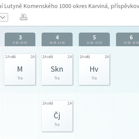
olní Lutyně Komenského 1000 okres Karviná, příspěvko
3
4
5
6
9:50
-
10:35
10:45
-
11:30
11:50
-
12:35
12:50
-
13:3
2.A celá
2.A
2.A celá
2.A
2.A celá
2.A
M
Skn
Hv
Tra
Tra
Tra
2.A celá
2.A
Čj
Tra