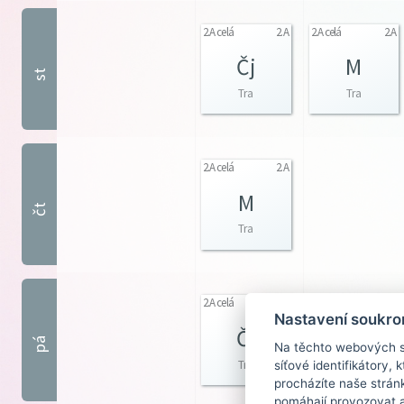
2.A celá
2.A
2.A celá
2.A
Čj
M
st
Tra
Tra
2.A celá
2.A
M
čt
Tra
2.A celá
2.A
2.A Dív
2.A
Nastavení soukro
Čj
Aj
pá
Na těchto webových st
Tra
Tra
síťové identifikátory,
procházíte naše strán
pomáhají provozovat a 