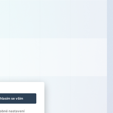
hlasím se vším
obné nastavení