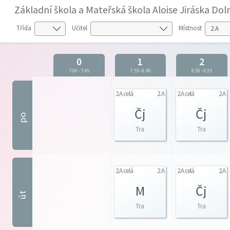
Základní škola a Mateřská škola Aloise Jiráska D
Třída
Učitel
Místnost
0
1
2
7:00
-
7:45
7:55
-
8:40
8:50
-
9:35
2.A celá
2.A
2.A celá
2.A
Čj
Čj
po
Tra
Tra
2.A celá
2.A
2.A celá
2.A
M
Čj
út
Tra
Tra