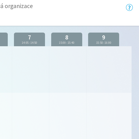
vá organizace
7
8
9
5
14:05
-
14:50
15:00
-
15:40
15:50
-
16:00