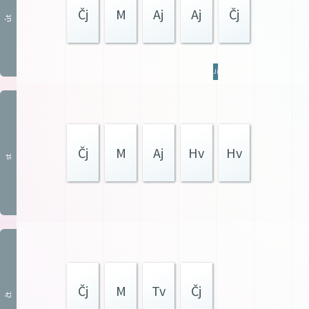
Čj
M
Aj
Aj
Čj
út
JídN
Čj
M
Aj
Hv
Hv
st
Čj
M
Tv
Čj
čt