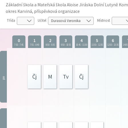
Základní škola a Mateřská škola Aloise Jiráska Dolní Lutyně K
okres Karviná, příspěvková organizace
Třída
Učitel
Místnost
0
1
2
3
4
5
6
7:00
-
7:45
7:55
-
8:40
8:50
-
9:35
9:50
-
10:35
10:45
-
11:30
11:50
-
12:35
12:50
-
13:35
14:05
Čj
M
Tv
Čj
po