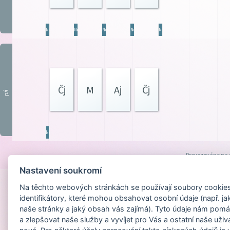
Ner
Ner
Ner
Ner
Ner
Čj
M
Aj
Čj
pá
Ner
Provozováno na
Nastavení soukromí
Na těchto webových stránkách se používají soubory cookies 
identifikátory, které mohou obsahovat osobní údaje (např. ja
naše stránky a jaký obsah vás zajímá). Tyto údaje nám pomá
a zlepšovat naše služby a vyvíjet pro Vás a ostatní naše uživ