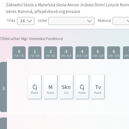
Základní škola a Mateřská škola Aloise Jiráska Dolní Lutyně K
okres Karviná, příspěvková organizace
Třída
Učitel
Místnost
Třídní učitel: Mgr. Dominika Pomklová
0
1
2
3
4
5
6
7:00
-
7:45
7:55
-
8:40
8:50
-
9:35
9:50
-
10:35
10:45
-
11:30
11:50
-
12:35
12:50
-
13:35
14:05
Čj
M
Skn
Čj
Tv
po
Pomk
Pomk
Gal
Pomk
Pomk