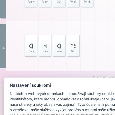
Pomk
Pomk
Gal
Pomk
Pomk
Čj
M
Čj
Pč
pá
Pomk
Pomk
Pomk
Gal
Provozováno na
Nastavení soukromí
Na těchto webových stránkách se používají soubory cookies 
identifikátory, které mohou obsahovat osobní údaje (např. ja
naše stránky a jaký obsah vás zajímá). Tyto údaje nám pomá
a zlepšovat naše služby a vyvíjet pro Vás a ostatní naše uživ