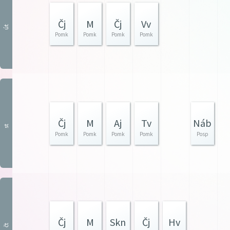
Čj
M
Čj
Vv
út
Pomk
Pomk
Pomk
Pomk
Čj
M
Aj
Tv
Náb
st
Pomk
Pomk
Pomk
Pomk
Posp
Čj
M
Skn
Čj
Hv
čt