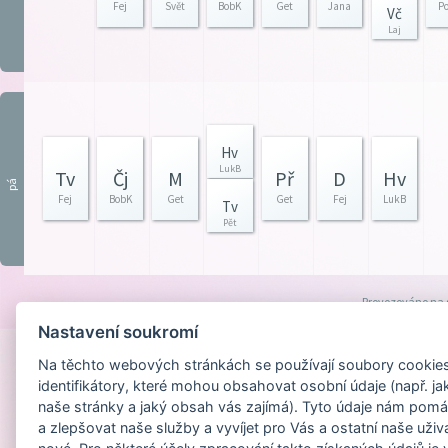
Fej
Svět
BobK
Get
Jana
P
Vč
Laj
Hv
LukB
Tv
Čj
M
Př
D
Hv
pá
Fej
BobK
Get
Get
Fej
LukB
Tv
Pět
Provozováno na
Nastavení soukromí
Na těchto webových stránkách se používají soubory cookies 
identifikátory, které mohou obsahovat osobní údaje (např. ja
naše stránky a jaký obsah vás zajímá). Tyto údaje nám pomá
a zlepšovat naše služby a vyvíjet pro Vás a ostatní naše uživ