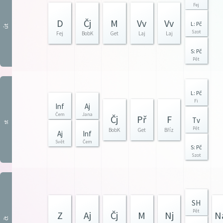
Fej
D
Čj
M
Vv
Vv
L: Pč
út
Szot
Fej
BobK
Get
Laj
Laj
S: Pč
Pět
L: Pč
Fi
Inf
Aj
Čem
Jana
Čj
Př
F
Tv
st
Pět
BobK
Get
Bříz
Aj
Inf
Svět
Čem
S: Pč
Szot
SH
Pět
Z
Aj
Čj
M
Nj
N
čt