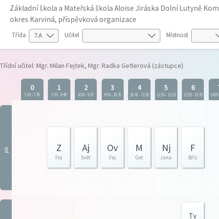
Základní škola a Mateřská škola Aloise Jiráska Dolní Lutyně K
okres Karviná, příspěvková organizace
Třída
Učitel
Místnost
Třídní učitel: Mgr. Milan Fejtek, Mgr. Radka Getlerová (zástupce)
0
1
2
3
4
5
6
7:00
-
7:45
7:55
-
8:40
8:50
-
9:35
9:50
-
10:35
10:45
-
11:30
11:50
-
12:35
12:50
-
13:35
14:05
Z
Aj
Ov
M
Nj
F
po
Fej
Svět
Fej
Get
Jana
Bříz
Tv