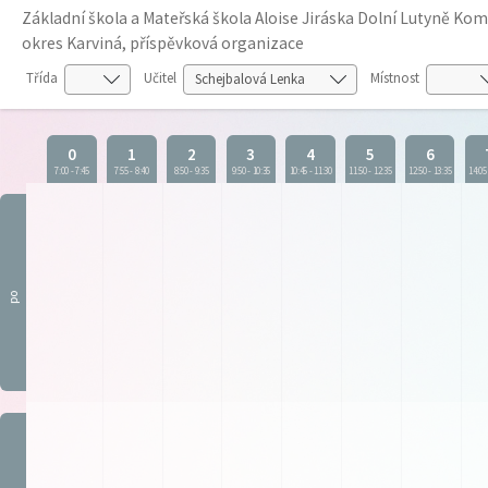
Základní škola a Mateřská škola Aloise Jiráska Dolní Lutyně K
okres Karviná, příspěvková organizace
Třída
Učitel
Místnost
0
1
2
3
4
5
6
7:00
-
7:45
7:55
-
8:40
8:50
-
9:35
9:50
-
10:35
10:45
-
11:30
11:50
-
12:35
12:50
-
13:35
14:05
po