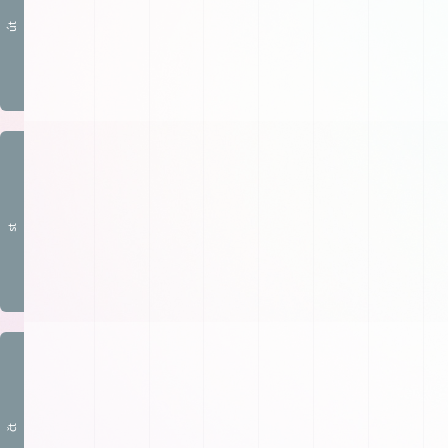
út
st
čt