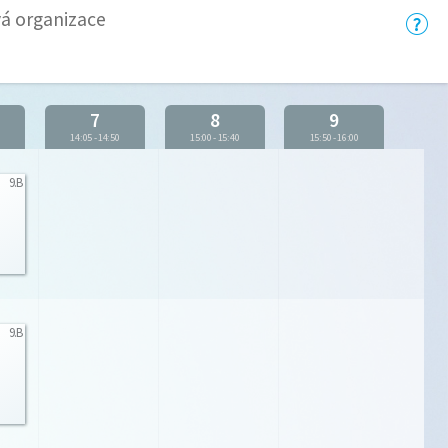
vá organizace
7
8
9
5
14:05
-
14:50
15:00
-
15:40
15:50
-
16:00
9.B
9.B