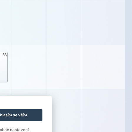
9.B
hlasím se vším
obné nastavení