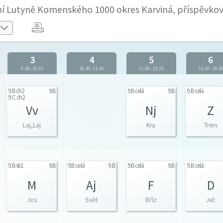
olní Lutyně Komenského 1000 okres Karviná, příspěvko
3
4
5
6
9:50
-
10:35
10:45
-
11:30
11:50
-
12:35
12:50
-
13:3
9.B ch2
9.B
9.B celá
9.B
9.B celá
9.C ch2
Vv
Nj
Z
Laj,Laj
Kra
Trem
9.B sk1
9.B
9.B celá
9.B
9.B celá
9.B
9.B celá
M
Aj
F
D
Jos
Svět
Bříz
Jež