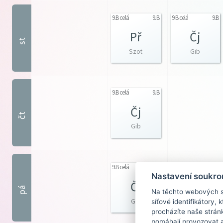
9.B celá
9.B
9.B celá
9.B
Př
Čj
st
Szot
Gib
9.B celá
9.B
Čj
čt
Gib
9.B celá
9.B
9.B celá
9.B
Nastavení soukro
Čj
M
pá
Na těchto webových st
Gib
Jos
síťové identifikátory,
procházíte naše strán
pomáhají provozovat a 