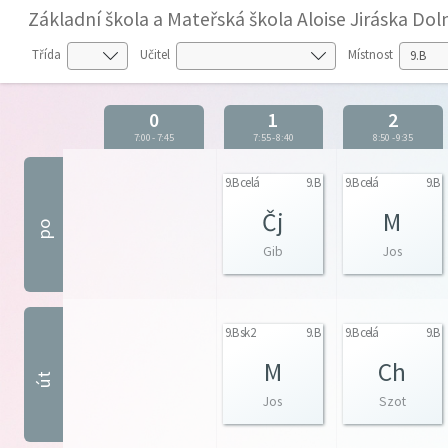
Základní škola a Mateřská škola Aloise Jiráska D
Třída
Učitel
Místnost
0
1
2
7:00
-
7:45
7:55
-
8:40
8:50
-
9:35
9.B celá
9.B
9.B celá
9.B
Čj
M
po
Gib
Jos
9.B sk2
9.B
9.B celá
9.B
M
Ch
út
Jos
Szot