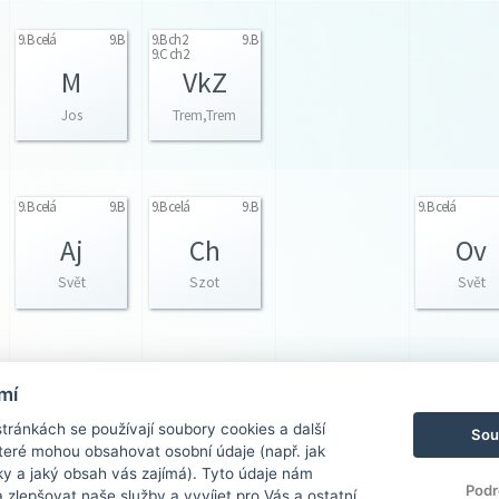
9.B celá
9.B
9.B ch2
9.B
9.C ch2
M
VkZ
Jos
Trem,Trem
9.B celá
9.B
9.B celá
9.B
9.B celá
Aj
Ch
Ov
Svět
Szot
Svět
9.B celá
9.B
mí
D
ránkách se používají soubory cookies a další
Sou
Jež
 které mohou obsahovat osobní údaje (např. jak
ky a jaký obsah vás zajímá). Tyto údaje nám
Podr
zlepšovat naše služby a vyvíjet pro Vás a ostatní