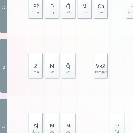
Př
D
Čj
M
Ch
út
Trem
Fej
Jež
Jos
Szot
Gib
Z
M
Čj
VkZ
st
Trem
Jos
Jež
Trem,Trem
Aj
M
M
D
čt
Jana
Jos
Jos
Fej