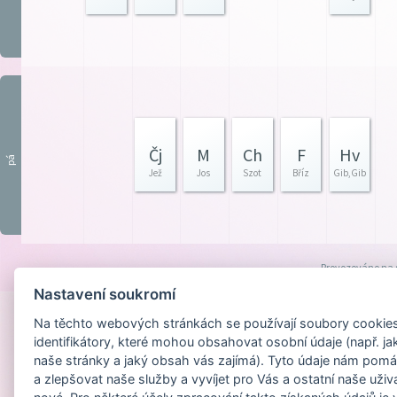
Čj
M
Ch
F
Hv
pá
Jež
Jos
Szot
Bříz
Gib,Gib
Provozováno na
Nastavení soukromí
Na těchto webových stránkách se používají soubory cookies 
identifikátory, které mohou obsahovat osobní údaje (např. ja
naše stránky a jaký obsah vás zajímá). Tyto údaje nám pomá
a zlepšovat naše služby a vyvíjet pro Vás a ostatní naše uživ