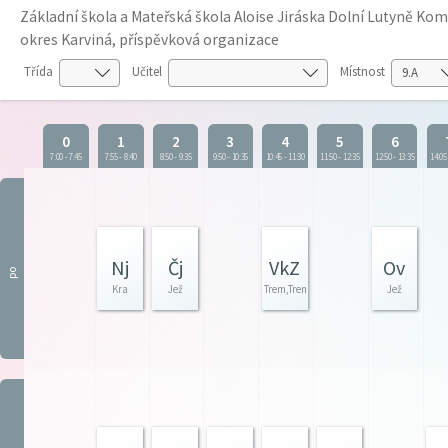
Základní škola a Mateřská škola Aloise Jiráska Dolní Lutyně K
okres Karviná, příspěvková organizace
Třída
Učitel
Místnost
0
1
2
3
4
5
6
7:00
-
7:45
7:55
-
8:40
8:50
-
9:35
9:50
-
10:35
10:45
-
11:30
11:50
-
12:35
12:50
-
13:35
14:05
Nj
Čj
VkZ
Ov
po
Kra
Jež
Trem,Trem,Trem,Trem
Jež