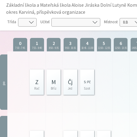
Základní škola a Mateřská škola Aloise Jiráska Dolní Lutyně K
okres Karviná, příspěvková organizace
Třída
Učitel
Místnost
0
1
2
3
4
5
6
7:00
-
7:45
7:55
-
8:40
8:50
-
9:35
9:50
-
10:35
10:45
-
11:30
11:50
-
12:35
12:50
-
13:35
14:05
Z
M
Čj
S: Pč
po
Rač
Bříz
Jež
Szot