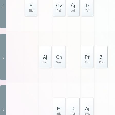
M
Ov
Čj
D
út
Bříz
Rač
Jež
Fej
Aj
Ch
Př
Z
st
Svět
Szot
Get
Rač
M
D
Aj
čt
Bříz
Fej
Svět