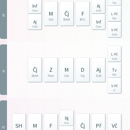
Fej
Inf
Aj
Čem
Svět
M
Čj
F
L: Pč
út
Pět
Get
BobK
Bříz
Aj
Inf
Svět
Čem
S: Pč
Szot
L: Pč
Szot
Čj
Z
M
D
Aj
Tv
st
Pět
BobK
Trem
Get
Fej
Svět
S: Pč
Fi
Nj
Kra
SH
M
F
Čj
Př
Vč
čt