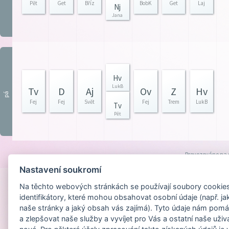
Pět
Get
Bříz
BobK
Get
Laj
Nj
Jana
Hv
LukB
Tv
D
Aj
Ov
Z
Hv
pá
Fej
Fej
Svět
Fej
Trem
LukB
Tv
Pět
Provozováno na
Nastavení soukromí
Na těchto webových stránkách se používají soubory cookies 
identifikátory, které mohou obsahovat osobní údaje (např. ja
naše stránky a jaký obsah vás zajímá). Tyto údaje nám pomá
a zlepšovat naše služby a vyvíjet pro Vás a ostatní naše uživ