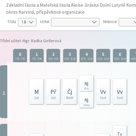
Základní škola a Mateřská škola Aloise Jiráska Dolní Lutyně K
okres Karviná, příspěvková organizace
Třída
Učitel
Místnost
Třídní učitel: Mgr. Radka Getlerová
0
1
2
3
4
5
6
7:00
-
7:45
7:55
-
8:40
8:50
-
9:35
9:50
-
10:35
10:45
-
11:30
11:50
-
12:35
12:50
-
13:35
14:05
Nj
Kra
M
Př
Čj
Vv
Vv
po
Get
Get
BobK
Szot
Szot
Nj
Jana
Tv