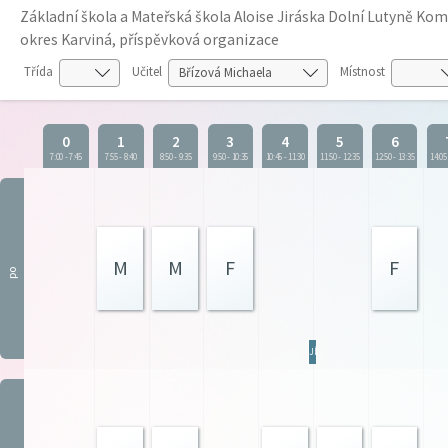
Základní škola a Mateřská škola Aloise Jiráska Dolní Lutyně K
okres Karviná, příspěvková organizace
Třída
Učitel
Místnost
0
1
2
3
4
5
6
7:00
-
7:45
7:55
-
8:40
8:50
-
9:35
9:50
-
10:35
10:45
-
11:30
11:50
-
12:35
12:50
-
13:35
14:05
M
M
F
F
po
JÍD