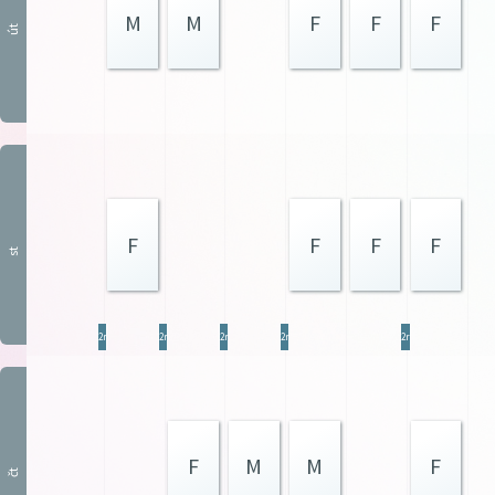
M
M
F
F
F
út
F
F
F
F
st
2res
2res
2res
2res
2res
F
M
M
F
čt