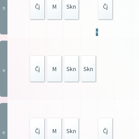
Čj
M
Skn
Čj
út
Ner
Čj
M
Skn
Skn
st
Čj
M
Skn
Čj
čt