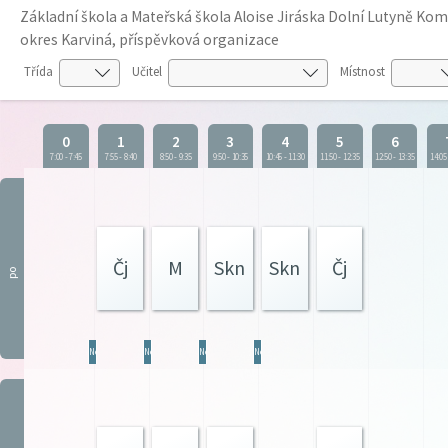
Základní škola a Mateřská škola Aloise Jiráska Dolní Lutyně K
okres Karviná, příspěvková organizace
Třída
Učitel
Místnost
0
1
2
3
4
5
6
7:00
-
7:45
7:55
-
8:40
8:50
-
9:35
9:50
-
10:35
10:45
-
11:30
11:50
-
12:35
12:50
-
13:35
14:05
Čj
M
Skn
Skn
Čj
po
Ner
Ner
Ner
Ner