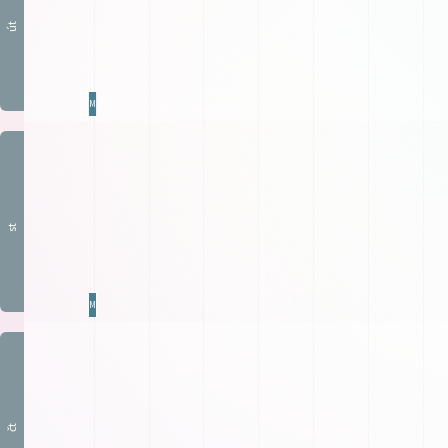
út
MaŠ0
st
MaŠ0
čt