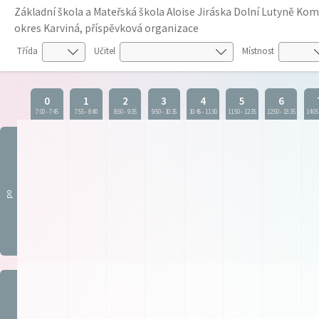
Základní škola a Mateřská škola Aloise Jiráska Dolní Lutyně K
okres Karviná, příspěvková organizace
Třída
Učitel
Místnost
0
1
2
3
4
5
6
7:00
-
7:45
7:55
-
8:40
8:50
-
9:35
9:50
-
10:35
10:45
-
11:30
11:50
-
12:35
12:50
-
13:35
14:05
po